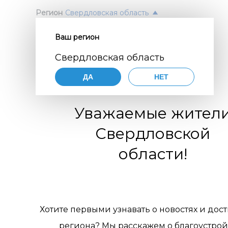
Регион
Свердловская область
Ваш регион
Согл
ПОЛ
Свердловская область
перс
Авт
ДА
НЕТ
орга
Нажимая
согласие
Уважаемые жител
порядке,
цифр
по разви
Свердловской
коммуни
обще
организа
области!
119770001
комм
муниципа
pdn@dial
отн
сайте
htt
требован
пер
персонал
Хотите первыми узнавать о новостях и дос
Цели 
1. Об
региона? Мы расскажем о благоустрой